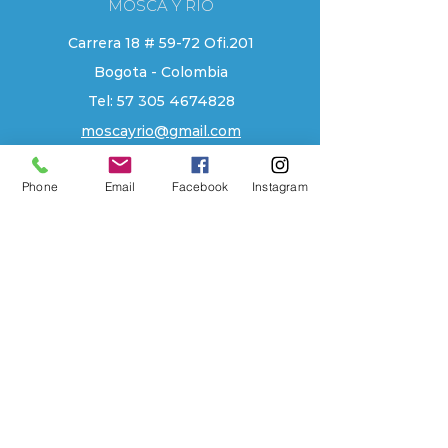
MOSCA Y RIO
Carrera 18 # 59-72 Ofi.201
Bogota - Colombia
Tel:
57 305 4674828
moscayrio@gmail.com
EXPLORE
Phone
Email
Facebook
Instagram
Tienda
Contacto
Localizacion
Historia
AYUDA
Preguntas Frecuentes
Envios