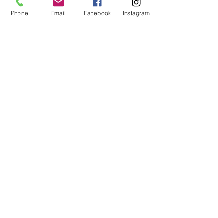
Contacto
Phone
Email
Facebook
Instagram
Localizacion
Historia
AYUDA
Preguntas Frecuentes
Envios
Sobre Nosotros
Metodos de Pago
SÍGUENOS
NEWSLETTER