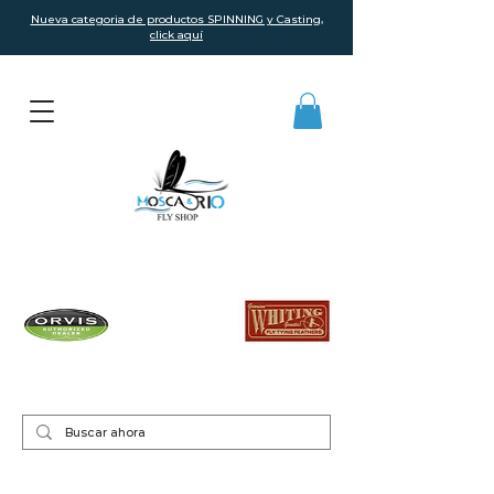
Nueva categoria de productos SPINNING y Casting,
click aquí