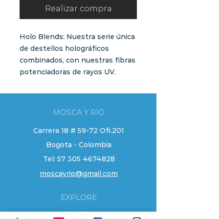
Realizar compra
Holo Blends: Nuestra serie única
de destellos holográficos
combinados, con nuestras fibras
potenciadoras de rayos UV.
MOSCA Y RIO
Carrera 18 # 59-72 Ofi.201
Bogota - Colombia
Tel:
57 305 4674828
moscayrio@gmail.com
EXPLORE
Tienda