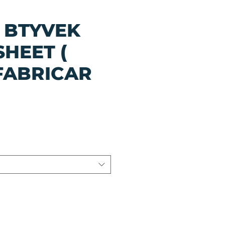
 BTYVEK
HEET (
FABRICAR
io