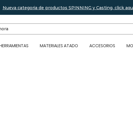
Nueva categoria de productos SPINNING y Casting, click aqu
 HERRAMIENTAS
MATERIALES ATADO
ACCESORIOS
MO