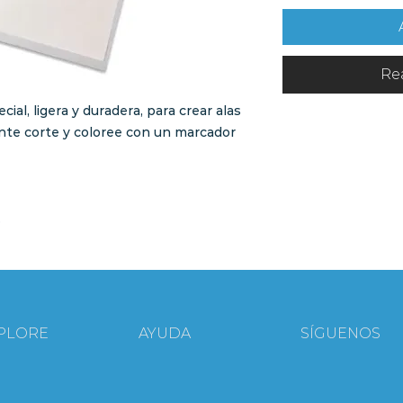
Re
ial, ligera y duradera, para crear alas
nte corte y coloree con un marcador
.
PLORE
AYUDA
SÍGUENOS