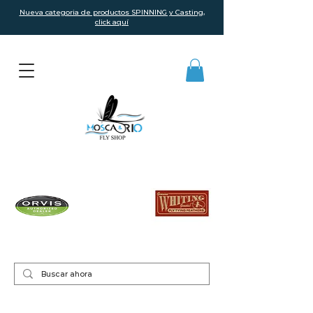
Nueva categoria de productos SPINNING y Casting,
click aquí