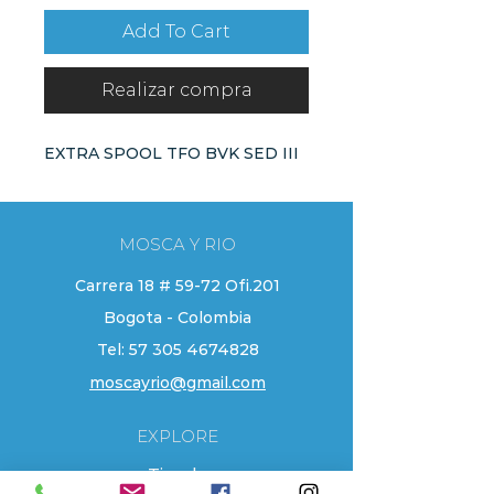
Add To Cart
Realizar compra
EXTRA SPOOL TFO BVK SED III
MOSCA Y RIO
Carrera 18 # 59-72 Ofi.201
Bogota - Colombia
Tel:
57 305 4674828
moscayrio@gmail.com
EXPLORE
Tienda