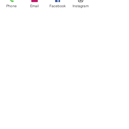
Contacto
Phone
Email
Facebook
Instagram
Localizacion
Historia
AYUDA
Preguntas Frecuentes
Envios
Sobre Nosotros
Metodos de Pago
SÍGUENOS
NEWSLETTER