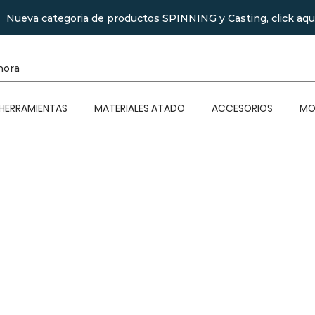
Nueva categoria de productos SPINNING y Casting, click aqu
 HERRAMIENTAS
MATERIALES ATADO
ACCESORIOS
MO