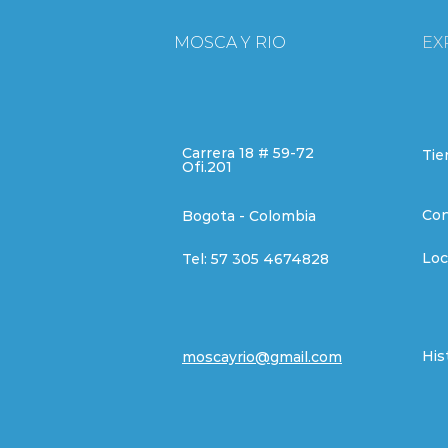
MOSCA Y RIO
EX
Carrera 18 # 59-72
Tie
Ofi.201
Con
Bogota - Colombia
Loc
Tel:
57 305 4674828
His
moscayrio@gmail.com