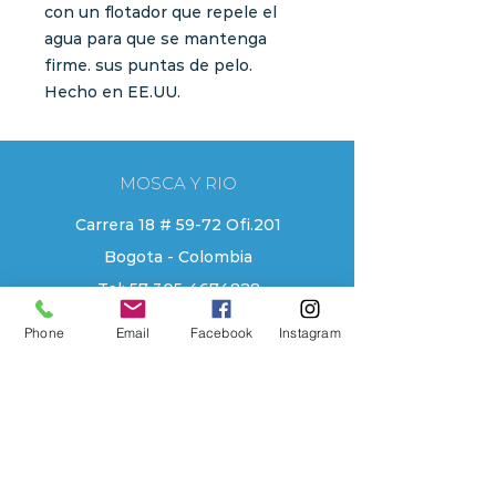
con un flotador que repele el
agua para que se mantenga
firme. sus puntas de pelo.
Hecho en EE.UU.
MOSCA Y RIO
Carrera 18 # 59-72 Ofi.201
Bogota - Colombia
Tel:
57 305 4674828
moscayrio@gmail.com
Phone
Email
Facebook
Instagram
EXPLORE
Tienda
Contacto
Localizacion