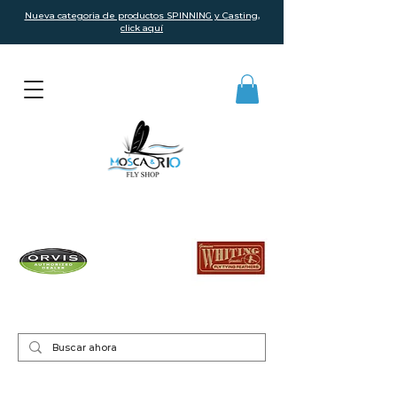
Nueva categoria de productos SPINNING y Casting,
click aquí