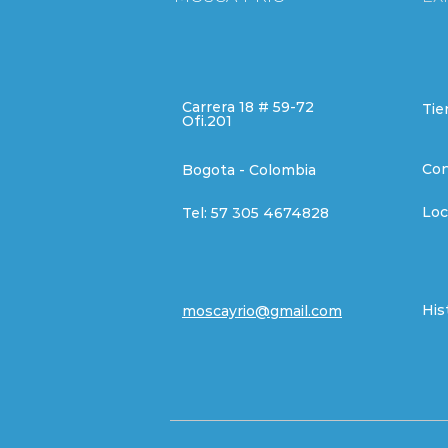
Carrera 18 # 59-72
Tie
Ofi.201
Con
Bogota - Colombia
Loc
Tel:
57 305 4674828
His
moscayrio@gmail.com