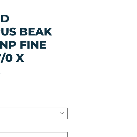
AD
US BEAK
NP FINE
/0 X
.
io