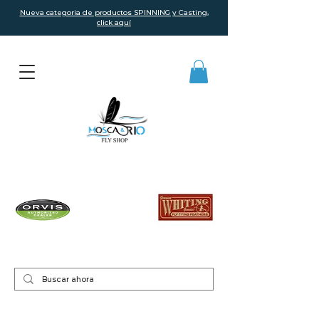
Nueva categoria de productos SPINNING y Casting,
click aquí