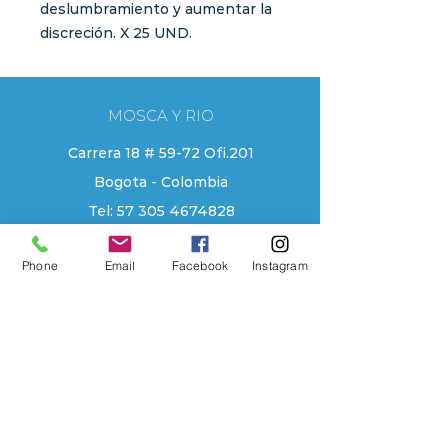
deslumbramiento y aumentar la
discreción. X 25 UND.
MOSCA Y RIO
Carrera 18 # 59-72 Ofi.201
Bogota - Colombia
Tel:
57 305 4674828
moscayrio@gmail.com
Phone
Email
Facebook
Instagram
EXPLORE
Tienda
Contacto
Localizacion
Historia