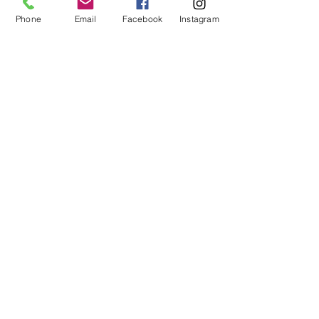
Contacto
Phone
Email
Facebook
Instagram
Localizacion
Historia
AYUDA
Preguntas Frecuentes
Envios
Sobre Nosotros
Metodos de Pago
SÍGUENOS
NEWSLETTER