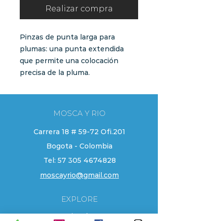
Realizar compra
Pinzas de punta larga para
plumas: una punta extendida
que permite una colocación
precisa de la pluma.
MOSCA Y RIO
Carrera 18 # 59-72 Ofi.201
Bogota - Colombia
Tel:
57 305 4674828
moscayrio@gmail.com
EXPLORE
Tienda