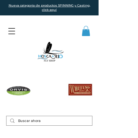
Nueva categoria de productos SPINNING y Casting,
click aquí