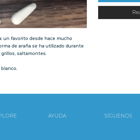
Re
: un favorito desde hace mucho
orma de araña se ha utilizado durante
grillos, saltamontes.
 blanco.
PLORE
AYUDA
SÍGUENOS