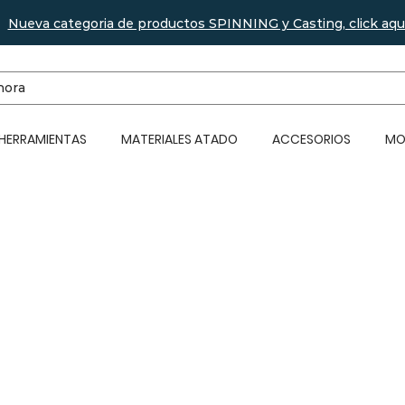
Nueva categoria de productos SPINNING y Casting, click aqu
 HERRAMIENTAS
MATERIALES ATADO
ACCESORIOS
MO