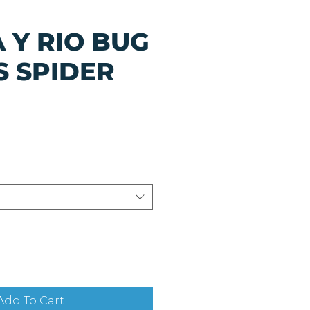
 Y RIO BUG
S SPIDER
io
Add To Cart