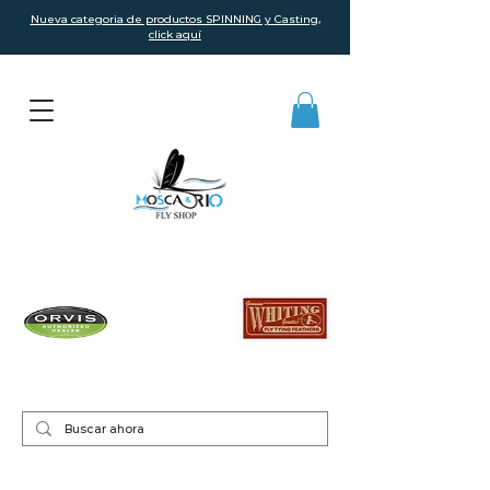
Nueva categoria de productos SPINNING y Casting,
click aquí