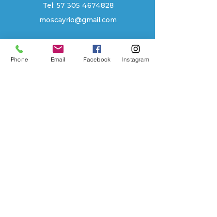
Tel:
57 305 4674828
moscayrio@gmail.com
EXPLORE
Tienda
Phone
Email
Facebook
Instagram
Contacto
Localizacion
Historia
AYUDA
Preguntas Frecuentes
Envios
Sobre Nosotros
Metodos de Pago