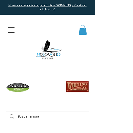
Nueva categoria de productos SPINNING y Casting,
click aquí