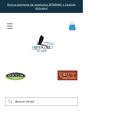
Nueva categoria de productos SPINNING y Casting,
click aquí