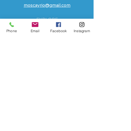
moscayrio@gmail.com
EXPLORE
Tienda
Phone
Email
Facebook
Instagram
Contacto
Localizacion
Historia
AYUDA
Preguntas Frecuentes
Envios
Sobre Nosotros
Metodos de Pago