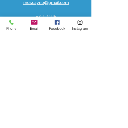
moscayrio@gmail.com
EXPLORE
Tienda
Phone
Email
Facebook
Instagram
Contacto
Localizacion
Historia
AYUDA
Preguntas Frecuentes
Envios
Sobre Nosotros
Metodos de Pago