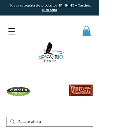
Nueva categoria de productos SPINNING y Casting,
click aquí