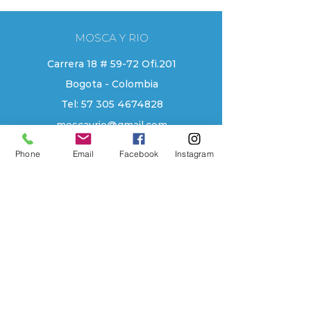
MOSCA Y RIO
Carrera 18 # 59-72 Ofi.201
Bogota - Colombia
Tel:
57 305 4674828
moscayrio@gmail.com
Phone
Email
Facebook
Instagram
EXPLORE
Tienda
Contacto
Localizacion
Historia
AYUDA