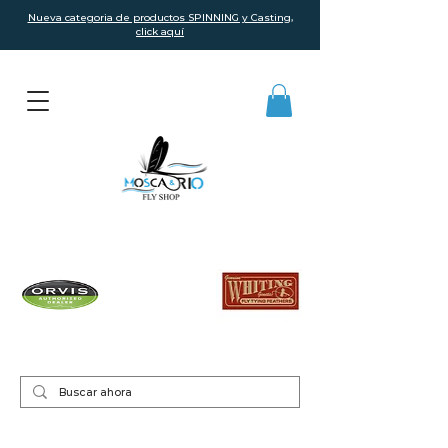
Nueva categoria de productos SPINNING y Casting,
click aquí