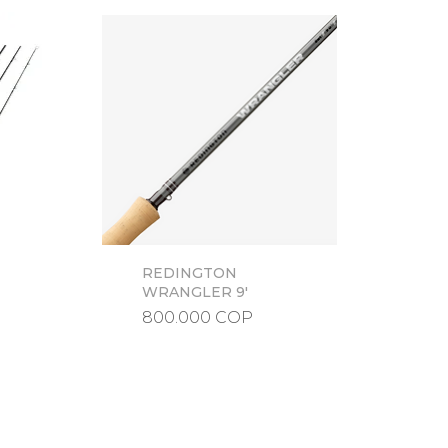
REDINGTON
Vista rápida
WRANGLER 9'
Precio
800.000 COP