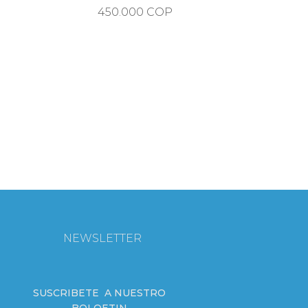
Precio
450.000 COP
NEWSLETTER
SUSCRIBETE A NUESTRO
BOLOETIN