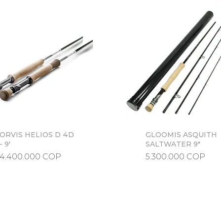
ORVIS HELIOS D 4D
Vista rápida
GLOOMIS ASQUITH
Vista rápida
- 9'
SALTWATER 9"
Precio
Precio
4.400.000 COP
5.300.000 COP