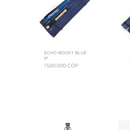
ECHO BOOST BLUE
Vista rápida
9"
Precio
1.500.000 COP