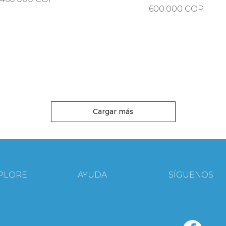
Precio
600.000 COP
Cargar más
PLORE
AYUDA
SÍGUENOS