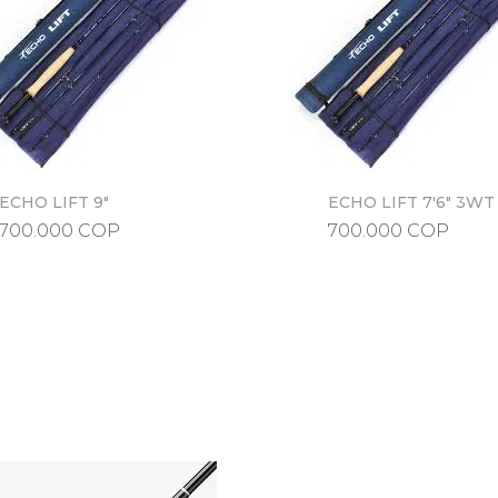
ECHO LIFT 9"
Vista rápida
ECHO LIFT 7'6" 3WT
Vista rápida
Precio
Precio
700.000 COP
700.000 COP