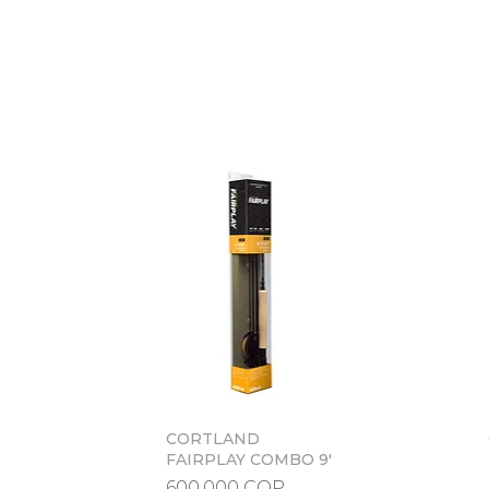
CORTLAND
Vista rápida
FAIRPLAY COMBO 9'
Precio
600.000 COP