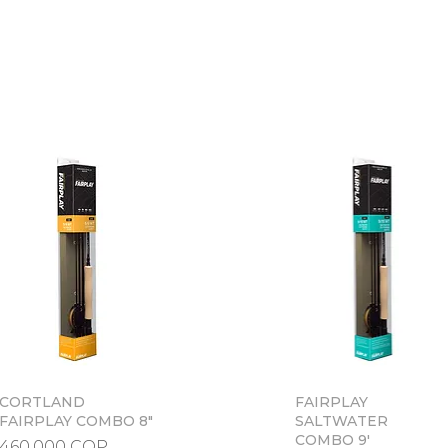
CORTLAND
Vista rápida
FAIRPLAY
Vista rápida
FAIRPLAY COMBO 8"
SALTWATER
COMBO 9'
Precio
460.000 COP