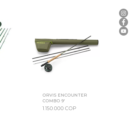
ORVIS ENCOUNTER
Vista rápida
COMBO 9'
Precio
1.150.000 COP