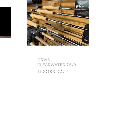
ORVIS
Vista rápida
CLEARWATER 7.6'/9'
Precio
1.100.000 COP