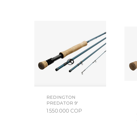
REDINGTON
Vista rápida
PREDATOR 9'
Precio
1.550.000 COP